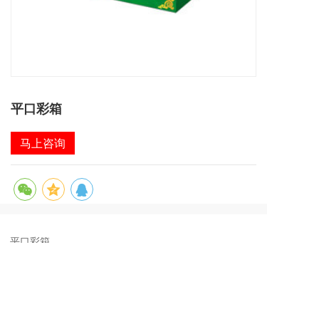
平口彩箱
马上咨询
平口彩箱
电话：18929043981（汤生）
地址：
江门市新会区今洲路39号